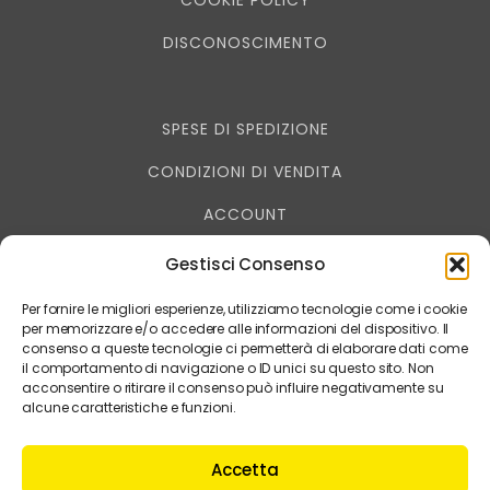
COOKIE POLICY
DISCONOSCIMENTO
SPESE DI SPEDIZIONE
CONDIZIONI DI VENDITA
ACCOUNT
RESO - RECESSO
Gestisci Consenso
PRIVACY
Per fornire le migliori esperienze, utilizziamo tecnologie come i cookie
per memorizzare e/o accedere alle informazioni del dispositivo. Il
consenso a queste tecnologie ci permetterà di elaborare dati come
il comportamento di navigazione o ID unici su questo sito. Non
acconsentire o ritirare il consenso può influire negativamente su
muccagialla è un marchio DIGITAL SERVICE IMAGE
alcune caratteristiche e funzioni.
- 041.5351192 - P.I. 02888500275
Accetta