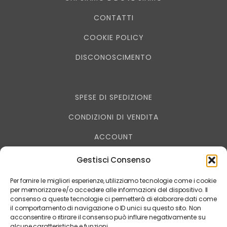
CONTATTI
COOKIE POLICY
DISCONOSCIMENTO
SPESE DI SPEDIZIONE
CONDIZIONI DI VENDITA
ACCOUNT
RESO - RECESSO
Gestisci Consenso
PRIVACY
Per fornire le migliori esperienze, utilizziamo tecnologie come i cookie
per memorizzare e/o accedere alle informazioni del dispositivo. Il
consenso a queste tecnologie ci permetterà di elaborare dati come
il comportamento di navigazione o ID unici su questo sito. Non
acconsentire o ritirare il consenso può influire negativamente su
muccagialla è un marchio DIGITAL SERVICE IMAGE
alcune caratteristiche e funzioni.