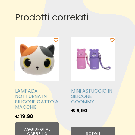
hello world!
Prodotti correlati
Related products
Questo
prodotto
ha
più
varianti.
Le
opzioni
LAMPADA
MINI ASTUCCIO IN
possono
NOTTURNA IN
SILICONE
essere
SILICONE GATTO A
GOOMMY
MACCHIE
scelte
€
5,90
nella
€
19,90
pagina
AGGIUNGI AL
del
CARRELLO
SCEGLI