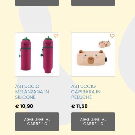
prodotto
ASTUCCIO
ASTUCCIO
MELANZANA IN
CAPIBARA IN
SILICONE
PELUCHE
€
10,90
€
11,50
AGGIUNGI AL
AGGIUNGI AL
CARRELLO
CARRELLO