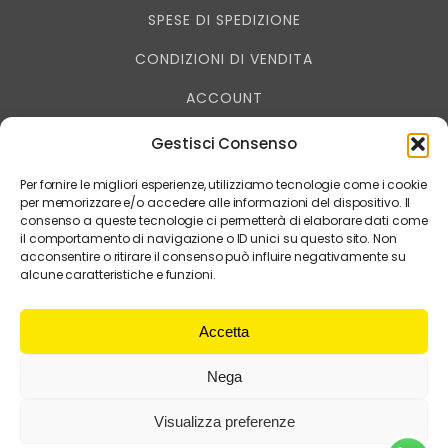
SPESE DI SPEDIZIONE
CONDIZIONI DI VENDITA
ACCOUNT
RESO - RECESSO
Gestisci Consenso
PRIVACY
Per fornire le migliori esperienze, utilizziamo tecnologie come i cookie
per memorizzare e/o accedere alle informazioni del dispositivo. Il
consenso a queste tecnologie ci permetterà di elaborare dati come
il comportamento di navigazione o ID unici su questo sito. Non
acconsentire o ritirare il consenso può influire negativamente su
muccagialla è un marchio DIGITAL SERVICE IMAGE
alcune caratteristiche e funzioni.
- 041.5351192 - P.I. 02888500275
Accetta
Nega
Visualizza preferenze