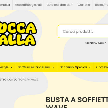
vendita
Accedi/Registrati
Lista dei desideri
Carrello
Reso/R
SPEDIZIONE GRATUI
festyle
Scrittura e Cancelleria
Occasioni Speciali
Confezio
IETTO CON BOTTONE A4 WAVE
BUSTA A SOFFIET
WAVE