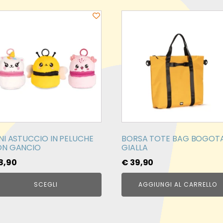
esto
odotto
ù
ianti.
zioni
ssono
sere
elte
NI ASTUCCIO IN PELUCHE
BORSA TOTE BAG BOGOT
lla
N GANCIO
GIALLA
gina
8,90
€
39,90
l
odotto
SCEGLI
AGGIUNGI AL CARRELLO