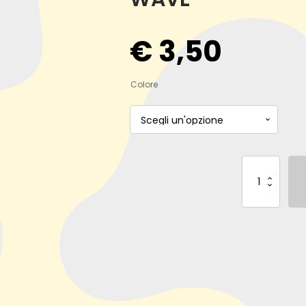
€
3,50
Colore
BUSTA
A
SOFFIETTO
CON
BOTTONE
A4
WAVE
quantità