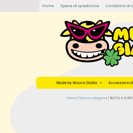
Home
Spese di spedizione
Condizioni di 
Made by Mucca Gialla
Accessori e Li
Home
/
Senza categoria
/ BUSTA A SOFF