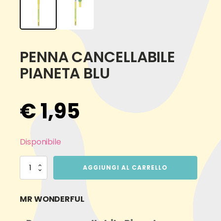
PENNA CANCELLABILE
PIANETA BLU
€
1,95
Disponibile
PENNA
AGGIUNGI AL CARRELLO
CANCELLABILE
PIANETA
BLU
MR WONDERFUL
quantità