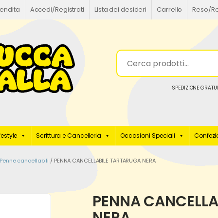
vendita
Accedi/Registrati
Lista dei desideri
Carrello
Reso/R
SPEDIZIONE GRATUI
festyle
Scrittura e Cancelleria
Occasioni Speciali
Confezio
Penne cancellabili
/ PENNA CANCELLABILE TARTARUGA NERA
PENNA CANCELLA
NERA