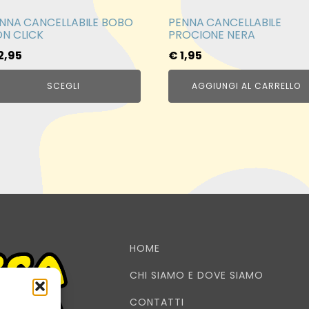
elte
NNA CANCELLABILE BOBO
PENNA CANCELLABILE
lla
N CLICK
PROCIONE NERA
gina
2,95
€
1,95
l
odotto
SCEGLI
AGGIUNGI AL CARRELLO
HOME
CHI SIAMO E DOVE SIAMO
CONTATTI