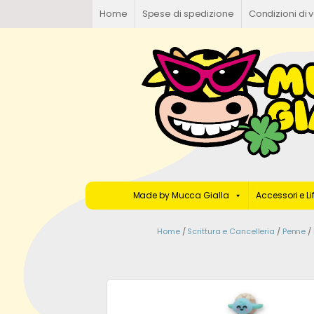
Home
Spese di spedizione
Condizioni di 
Made by Mucca Gialla
Accessori e Li
Home
/
Scrittura e Cancelleria
/
Penne
/