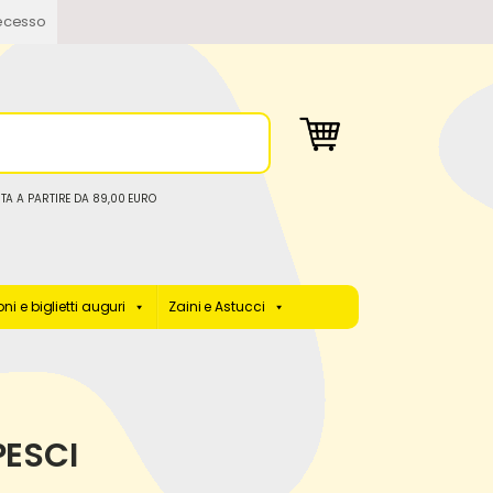
ecesso
TA A PARTIRE DA 89,00 EURO
ni e biglietti auguri
Zaini e Astucci
PESCI