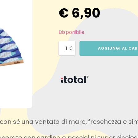
€
6,90
Disponibile
VENTAGLIO
AGGIUNGI AL CAR
CON
PESCI
quantità
con sé una ventata di mare, freschezza e si
ecorato con sardine e pesciolini super cicciosi