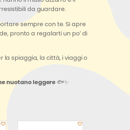
rresistibili da guardare.
 portare sempre con te. Si apre
de, pronto a regalarti un po’ di
a spiaggia, la città, i viaggi o
he nuotano leggere
🐟✨