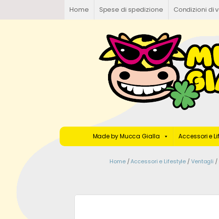
Home
Spese di spedizione
Condizioni di 
Made by Mucca Gialla
Accessori e Li
Home
/
Accessori e Lifestyle
/
Ventagli
/