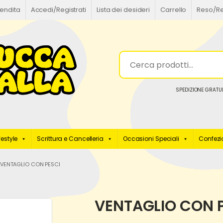
vendita
Accedi/Registrati
Lista dei desideri
Carrello
Reso/R
SPEDIZIONE GRATUI
festyle
Scrittura e Cancelleria
Occasioni Speciali
Confezio
 VENTAGLIO CON PESCI
VENTAGLIO CON 