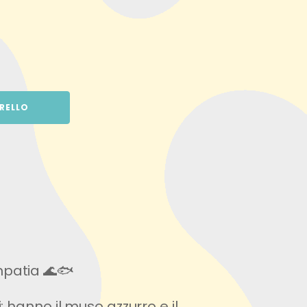
RELLO
mpatia 🌊🐟
: hanno il muso azzurro e il